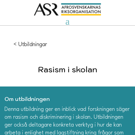
<
Utbildningar
Rasism i skolan
Om utbildningen
Denna utbildning ger en inblick vad forskningen säger
om rasism och diskriminering i skolan. Utbildningen
ger också deltagare konkreta verktyg i hur de kan
arbeta i enlighet med lagstiftning kring frågor som