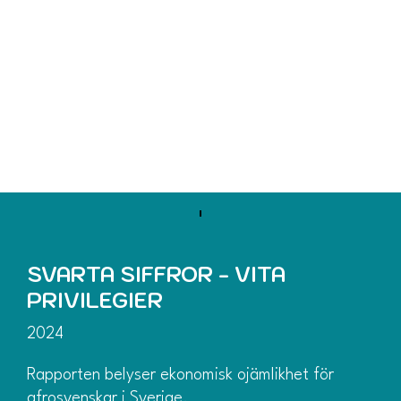
ASR:s rapporter
Länkarna öppnas i nya flikar
SVARTA SIFFROR - VITA
PRIVILEGIER
2024
Rapporten belyser ekonomisk ojämlikhet för
afrosvenskar i Sverige.