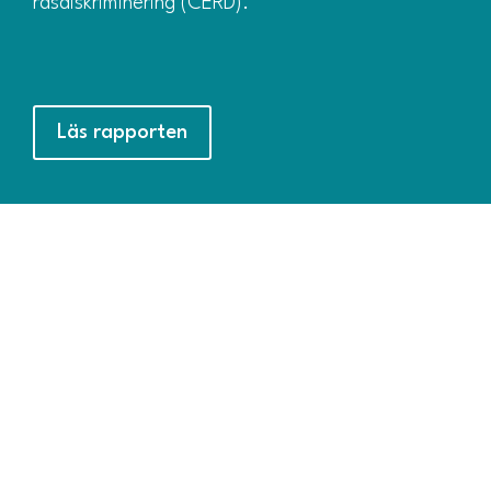
rasdiskriminering (CERD).
Läs rapporten
Externa rapporter
Länkarna öppnas i nya flikar