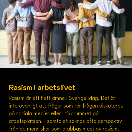
Rasism i arbetslivet
Rasism är ett hett ämne i Sverige idag. Det är
inte ovanligt att frågor som rör frågan diskuteras
på sociala medier eller i fikarummet på
arbetsplatsen. I samtalet saknas ofta perspektiv
från de människor som drabbas mest av rasism.