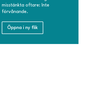
misstänkta oftare: Inte
förvånande.
Öppna i ny flik