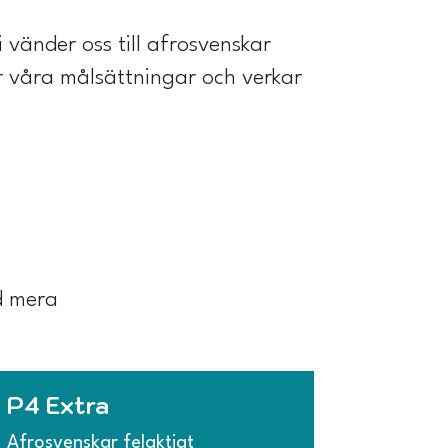
 vänder oss till afrosvenskar
r våra målsättningar och verkar
ed mera
P4 Extra
Afrosvenskar felaktigt