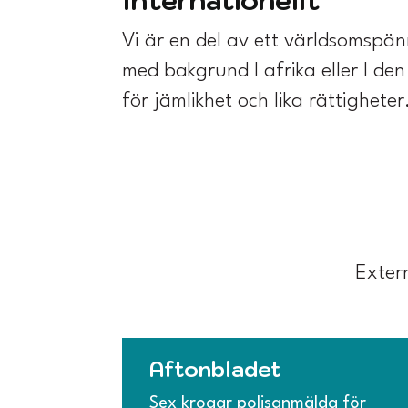
Vi är en del av ett världsomspän
med bakgrund I afrika eller I de
för jämlikhet och lika rättigheter
Extern
Aftonbladet
Sex krogar polisanmälda för