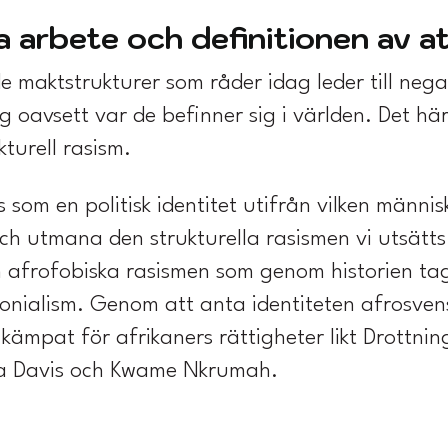
a arbete och definitionen av a
de maktstrukturer som råder idag leder till nega
 oavsett var de befinner sig i världen. Det hä
kturell rasism.
 som en politisk identitet utifrån vilken männi
ch utmana den strukturella rasismen vi utsätts 
 afrofobiska rasismen som genom historien tagit
onialism. Genom att anta identiteten afrosvensk
kämpat för afrikaners rättigheter likt Drottn
a Davis och Kwame Nkrumah.