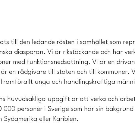
ts till den ledande rösten i samhället som re
nska diasporan. Vi är rikstäckande och har verk
soner med funktionsnedsättning. Vi är en driva
är en rådgivare till staten och till kommuner. 
framförallt unga och handlingskraftiga männis
s huvudsakliga uppgift är att verka och arbet
0 000 personer i Sverige som har sin bakgrund i
 Sydamerika eller Karibien.