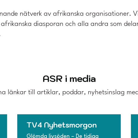
nande nätverk av afrikanska organisationer. Vi
n afrikanska diasporan och alla andra som dela
.
ASR i media
a länkar till artiklar, poddar, nyhetsinslag m
TV4 Nyhetsmorgon
Glömda livsöden – De tidiga