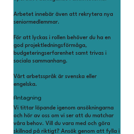
Arbetet innebär även att rekrytera nya
seniormedlemmar.
För att lyckas i rollen behöver du ha en
god projektledningsförmåga,
budgeteringserfarenhet samt trivas i
sociala sammanhang.
Vårt arbetsspråk är svenska eller
engelska.
Antagning
Vi tittar löpande igenom ansökningarna
och hör av oss om vi ser att du matchar
våra behov. Vill du vara med och göra
skillnad på riktigt? Ansök genom att fylla i