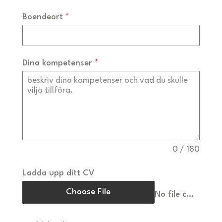
Boendeort
*
Dina kompetenser
*
0 / 180
Ladda upp ditt CV
Choose File
No file chosen