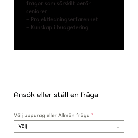
frågor som särskilt berör
seniorer
– Projektledningserfarenhet
– Kunskap i budgetering
Ansök eller ställ en fråga
Välj uppdrag eller Allmän fråga
*
Välj