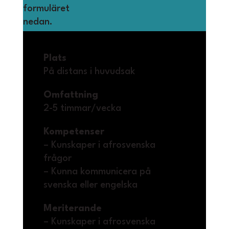
formuläret
nedan.
Plats
På distans i huvudsak
Omfattning
2-5 timmar/vecka
Kompetenser
– Kunskaper i afrosvenska
frågor
– Kunna kommunicera på
svenska eller engelska
Meriterande
– Kunskaper i afrosvenska