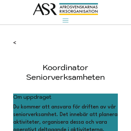
<
Lediga uppdrag
Koordinator
Seniorverksamheten
Om uppdraget
Du kommer att ansvara för driften av vår
seniorverksamhet. Det innebär att planera
aktiviteter, organisera dessa och vara
operativt deltagande i aktiviteterna.